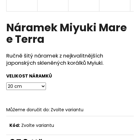
a
j
í
Náramek Miyuki Mare
t
e Terra
?
Ručně šitý náramek z nejkvalitnějších
japonských skleněných korálků Myiuki.
HLEDAT
VELIKOST NÁRAMKŮ
D
o
Můžeme doručit do:
Zvolte variantu
p
o
Kód:
Zvolte variantu
r
u