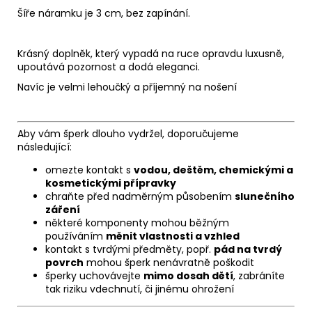
Šíře náramku je 3 cm, bez zapínání.
Krásný doplněk, který vypadá na ruce opravdu luxusně,
upoutává pozornost a dodá eleganci.
Navíc je velmi lehoučký a příjemný na nošení
Aby vám šperk dlouho vydržel, doporučujeme
následující:
omezte kontakt s
vodou, deštěm, chemickými a
kosmetickými přípravky
chraňte před nadměrným působením
slunečního
záření
některé komponenty mohou běžným
používáním
měnit vlastnosti a vzhled
kontakt s tvrdými předměty, popř.
pád na tvrdý
povrch
mohou šperk nenávratně poškodit
šperky uchovávejte
mimo dosah dětí
, zabráníte
tak riziku vdechnutí, či jinému ohrožení