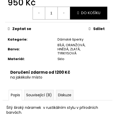
950 Kč
č
u
Měrná
j
DO KOŠÍKU
cena:
e
m
e
Zeptat se
Sdílet
Kategorie
:
Dámské šperky
BÍLÁ, ORANŽOVÁ,
Barva
:
HNĚDÁ, ZLATÁ,
TYRKYSOVÁ
Materiál
:
Sklo
Doručení zdarma od 1200 Kč
na jakékoliv místo
Popis
Související (8)
Diskuze
Šitý široký náramek v rustikálním stylu v přírodních
barvách.