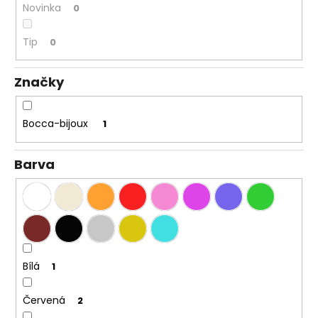
č
Novinka
0
u
j
Tip
0
e
m
e
Značky
Bocca-bijoux
1
Barva
Bílá
1
Červená
2