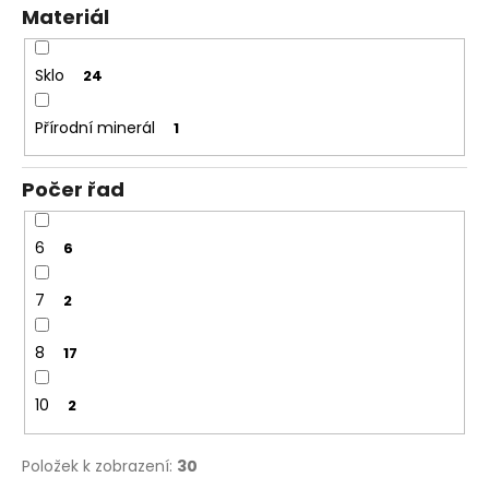
Materiál
Sklo
24
Přírodní minerál
1
Počer řad
6
6
7
2
8
17
10
2
Položek k zobrazení:
30