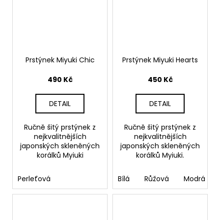
Prstýnek Miyuki Chic
Prstýnek Miyuki Hearts
490 Kč
450 Kč
DETAIL
DETAIL
Ručně šitý prstýnek z
Ručně šitý prstýnek z
nejkvalitnějších
nejkvalitnějších
japonských skleněných
japonských skleněných
korálků Myiuki
korálků Myiuki.
Perleťová
Bílá
Růžová
Modrá