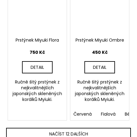
Prstýnek Miyuki Flora
Prstýnek Miyuki Ombre
750 Kč
450 Kč
DETAIL
DETAIL
Ručně šitý prstýnek z
Ručně šitý prstýnek z
nejkvalitnějších
nejkvalitnějších
japonských skleněných
japonských skleněných
korálků Myiuki.
korálků Myiuki.
Červená
Fialová
Béžo
NAČÍST 12 DALŠÍCH