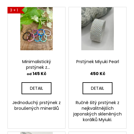
V
3 + 1
ý
p
i
s
p
r
o
Minimalistický
Prstýnek Miyuki Pearl
prstýnek z
d
fasetovaných
145 Kč
450 Kč
od
u
minerálů
k
DETAIL
DETAIL
t
ů
Jednoduchý prstýnek z
Ručně šitý prstýnek z
broušených minerálů
nejkvalitnějších
japonských skleněných
korálků Myiuki.