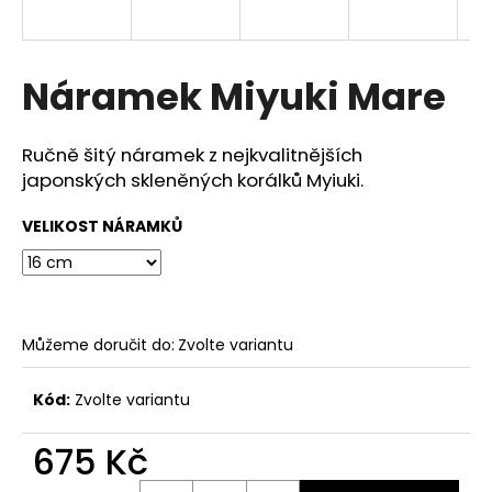
a
j
í
Náramek Miyuki Mare
t
?
Ručně šitý náramek z nejkvalitnějších
japonských skleněných korálků Myiuki.
VELIKOST NÁRAMKŮ
HLEDAT
Můžeme doručit do:
Zvolte variantu
D
o
p
Kód:
Zvolte variantu
o
r
675 Kč
u
Měrná