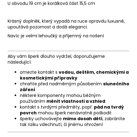
U obvodu 19 cm je korálková část 15,5 cm
Krásný doplněk, který vypadá na ruce opravdu luxusně,
upoutává pozornost a dodá eleganci.
Navíc je velmi lehoučký a příjemný na nošení
Aby vám šperk dlouho vydržel, doporučujeme
následující:
omezte kontakt s
vodou, deštěm, chemickými a
kosmetickými přípravky
chraňte před nadměrným působením
slunečního
záření
některé komponenty mohou běžným
používáním
měnit vlastnosti a vzhled
kontakt s tvrdými předměty, popř.
pád na tvrdý
povrch
mohou šperk nenávratně poškodit
šperky uchovávejte
mimo dosah dětí
, zabráníte
tak riziku vdechnutí, či jinému ohrožení