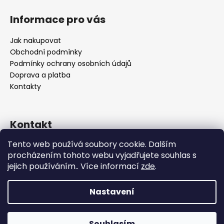
Informace pro vás
Jak nakupovat
Obchodní podmínky
Podmínky ochrany osobních údajů
Doprava a platba
Kontakty
Kontakt
Tento web používá soubory cookie. Dalším
info
@
bocca-bijoux.com
procházením tohoto webu vyjadřujete souhlas s
602936225
jejich používáním.. Více informací
zde
.
Nastavení
Vytvořil Shoptet
Souhlasím
Copyright 2026
Bocca bijoux
. Všechna práva vyhrazena.