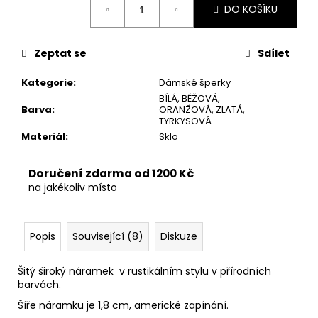
č
DO KOŠÍKU
cena:
u
j
e
Zeptat se
Sdílet
m
e
Kategorie
:
Dámské šperky
BÍLÁ, BÉŽOVÁ,
Barva
:
ORANŽOVÁ, ZLATÁ,
TYRKYSOVÁ
Materiál
:
Sklo
Doručení zdarma od 1200 Kč
na jakékoliv místo
Popis
Související (8)
Diskuze
Šitý široký náramek v rustikálním stylu v přírodních
barvách.
Šíře náramku je 1,8 cm, americké zapínání.