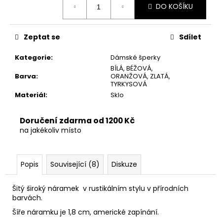
č
DO KOŠÍKU
cena:
u
j
e
Zeptat se
Sdílet
m
e
Kategorie
:
Dámské šperky
BÍLÁ, BÉŽOVÁ,
Barva
:
ORANŽOVÁ, ZLATÁ,
TYRKYSOVÁ
Materiál
:
Sklo
Doručení zdarma od 1200 Kč
na jakékoliv místo
Popis
Související (8)
Diskuze
Šitý široký náramek v rustikálním stylu v přírodních
barvách.
Šíře náramku je 1,8 cm, americké zapínání.