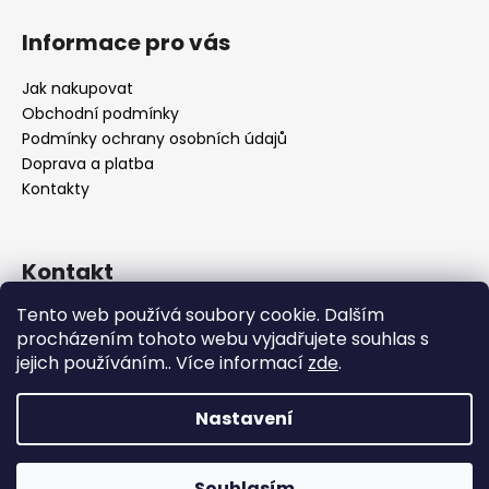
Informace pro vás
Jak nakupovat
Obchodní podmínky
Podmínky ochrany osobních údajů
Doprava a platba
Kontakty
Kontakt
Tento web používá soubory cookie. Dalším
info
@
bocca-bijoux.com
procházením tohoto webu vyjadřujete souhlas s
602936225
jejich používáním.. Více informací
zde
.
Nastavení
Vytvořil Shoptet
Souhlasím
Copyright 2026
Bocca bijoux
. Všechna práva vyhrazena.