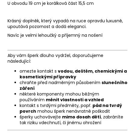
U obvodu 19 cm je korálková část 15,5 cm
Krásný doplněk, který vypadá na ruce opravdu luxusně,
upoutává pozornost a dodá eleganci.
Navíc je velmi lehoučký a příjemný na nošení
Aby vám šperk dlouho vydržel, doporučujeme
následující:
omezte kontakt s
vodou, deštěm, chemickými a
kosmetickými přípravky
chraňte před nadměrným působením
slunečního
záření
některé komponenty mohou běžným
používáním
měnit vlastnosti a vzhled
kontakt s tvrdými předměty, popř.
pád na tvrdý
povrch
mohou šperk nenávratně poškodit
šperky uchovávejte
mimo dosah dětí
, zabráníte
tak riziku vdechnutí, či jinému ohrožení