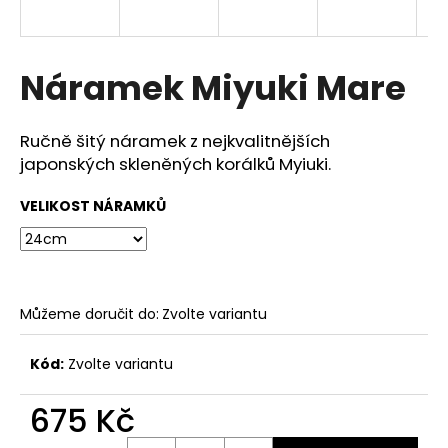
a
j
í
Náramek Miyuki Mare
t
?
Ručně šitý náramek z nejkvalitnějších
japonských skleněných korálků Myiuki.
VELIKOST NÁRAMKŮ
HLEDAT
Můžeme doručit do:
Zvolte variantu
D
o
p
Kód:
Zvolte variantu
o
r
675 Kč
u
Měrná