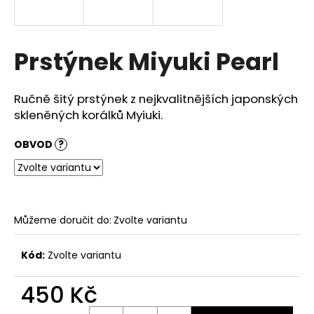
a
j
í
Prstýnek Miyuki Pearl
t
?
Ručně šitý prstýnek z nejkvalitnějších japonských
skleněných korálků Myiuki.
OBVOD
?
HLEDAT
Můžeme doručit do:
Zvolte variantu
D
o
p
Kód:
Zvolte variantu
o
r
450 Kč
u
Měrná