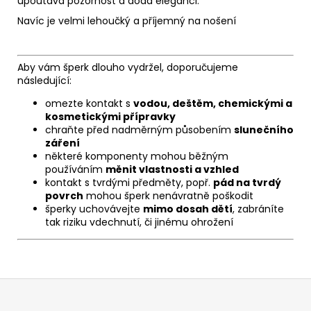
upoutává pozornost a dodá eleganci.
Navíc je velmi lehoučký a příjemný na nošení
Aby vám šperk dlouho vydržel, doporučujeme
následující:
omezte kontakt s
vodou, deštěm, chemickými a
kosmetickými přípravky
chraňte před nadměrným působením
slunečního
záření
některé komponenty mohou běžným
používáním
měnit vlastnosti a vzhled
kontakt s tvrdými předměty, popř.
pád na tvrdý
povrch
mohou šperk nenávratně poškodit
šperky uchovávejte
mimo dosah dětí
, zabráníte
tak riziku vdechnutí, či jinému ohrožení
Z
á