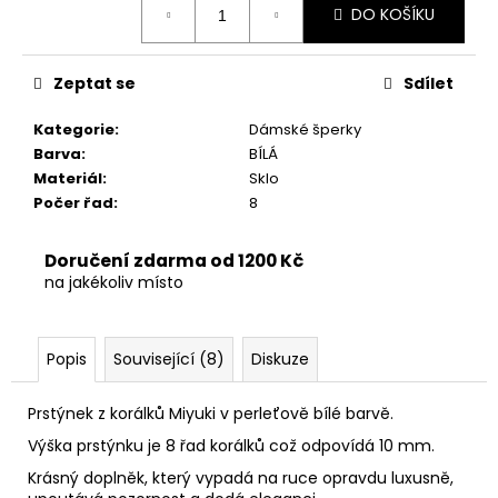
č
DO KOŠÍKU
cena:
u
j
e
Zeptat se
Sdílet
m
e
Kategorie
:
Dámské šperky
Barva
:
BÍLÁ
Materiál
:
Sklo
Počer řad
:
8
Doručení zdarma od 1200 Kč
na jakékoliv místo
Popis
Související (8)
Diskuze
Prstýnek z korálků Miyuki v perleťově bílé barvě.
Výška prstýnku je 8 řad korálků což odpovídá 10 mm.
Krásný doplněk, který vypadá na ruce opravdu luxusně,