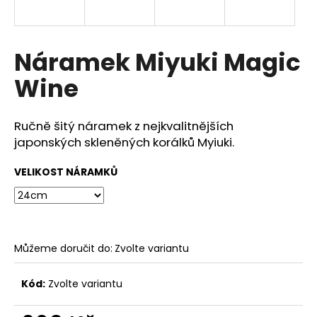
a
j
í
Náramek Miyuki Magic
t
Wine
?
Ručně šitý náramek z nejkvalitnějších
japonských skleněných korálků Myiuki.
HLEDAT
VELIKOST NÁRAMKŮ
D
o
Můžeme doručit do:
Zvolte variantu
p
o
Kód:
Zvolte variantu
r
u