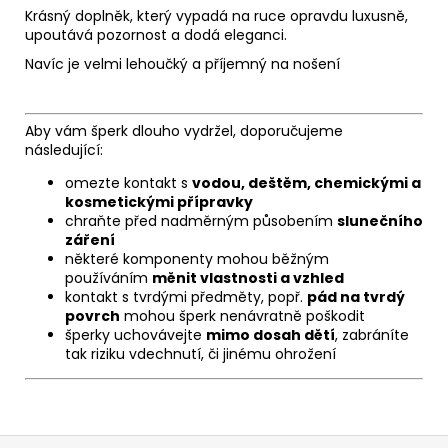
Krásný doplněk, který vypadá na ruce opravdu luxusně,
upoutává pozornost a dodá eleganci.
Navíc je velmi lehoučký a příjemný na nošení
Aby vám šperk dlouho vydržel, doporučujeme
následující:
omezte kontakt s
vodou, deštěm, chemickými a
kosmetickými přípravky
chraňte před nadměrným působením
slunečního
záření
některé komponenty mohou běžným
používáním
měnit vlastnosti a vzhled
kontakt s tvrdými předměty, popř.
pád na tvrdý
povrch
mohou šperk nenávratně poškodit
šperky uchovávejte
mimo dosah dětí
, zabráníte
tak riziku vdechnutí, či jinému ohrožení
Z