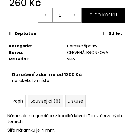
260 Kč
č
u
Měrná
j
DO KOŠÍKU
cena:
e
m
e
Zeptat se
Sdílet
Kategorie
:
Dámské šperky
Barva
:
ČERVENÁ, BRONZOVÁ
Materiál
:
Sklo
Doručení zdarma od 1200 Kč
na jakékoliv místo
Popis
Související (6)
Diskuze
Náramek na gumičce z korálků Miyuki Tila v červených
tónech.
Šíře náramku je 4 mm.