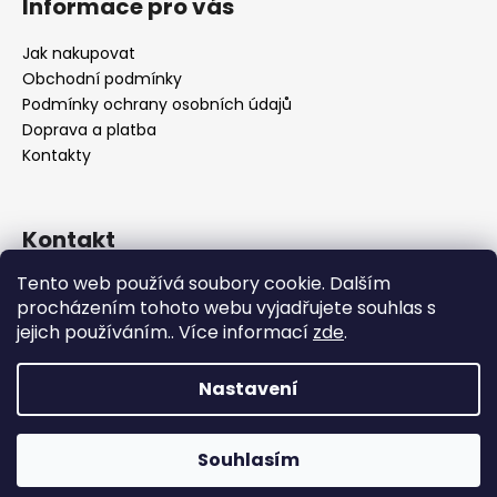
Informace pro vás
Jak nakupovat
Obchodní podmínky
Podmínky ochrany osobních údajů
Doprava a platba
Kontakty
Kontakt
Tento web používá soubory cookie. Dalším
info
@
bocca-bijoux.com
procházením tohoto webu vyjadřujete souhlas s
602936225
jejich používáním.. Více informací
zde
.
Nastavení
Vytvořil Shoptet
Souhlasím
Copyright 2026
Bocca bijoux
. Všechna práva vyhrazena.