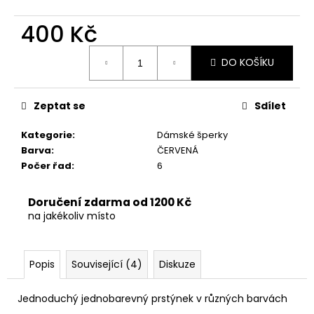
č
u
400 Kč
j
e
Měrná
m
DO KOŠÍKU
cena:
e
Zeptat se
Sdílet
Kategorie
:
Dámské šperky
Barva
:
ČERVENÁ
Počer řad
:
6
Doručení zdarma od 1200 Kč
na jakékoliv místo
Popis
Související (4)
Diskuze
Jednoduchý jednobarevný prstýnek v různých barvách