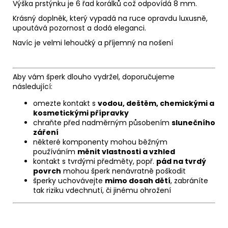
Výška prstýnku je 6 řad korálků což odpovídá 8 mm.
Krásný doplněk, který vypadá na ruce opravdu luxusně,
upoutává pozornost a dodá eleganci.
Navíc je velmi lehoučký a příjemný na nošení
Aby vám šperk dlouho vydržel, doporučujeme
následující:
omezte kontakt s
vodou, deštěm, chemickými a
kosmetickými přípravky
chraňte před nadměrným působením
slunečního
záření
některé komponenty mohou běžným
používáním
měnit vlastnosti a vzhled
kontakt s tvrdými předměty, popř.
pád na tvrdý
povrch
mohou šperk nenávratně poškodit
šperky uchovávejte
mimo dosah dětí
, zabráníte
tak riziku vdechnutí, či jinému ohrožení