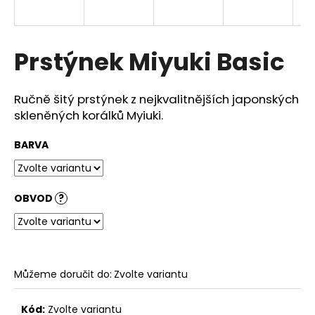
a
j
í
Prstýnek Miyuki Basic
t
?
Ručně šitý prstýnek z nejkvalitnějších japonských
skleněných korálků Myiuki.
BARVA
HLEDAT
OBVOD
?
D
o
p
o
Můžeme doručit do:
Zvolte variantu
r
u
Kód:
Zvolte variantu