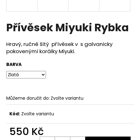
a
j
í
Přívěsek Miyuki Rybka
t
?
Hravý, ručně šitý přívěsek v s galvanicky
pokovenými korálky Miyuki.
BARVA
HLEDAT
Můžeme doručit do:
Zvolte variantu
D
o
p
Kód:
Zvolte variantu
o
r
550 Kč
u
Měrná