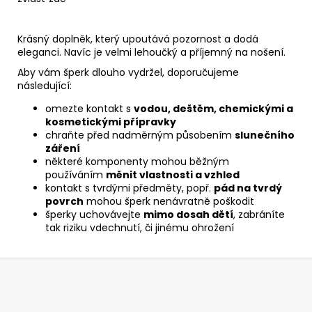
Krásný doplněk, který upoutává pozornost a dodá
eleganci. Navíc je velmi lehoučký a příjemný na nošení.
Aby vám šperk dlouho vydržel, doporučujeme
následující:
omezte kontakt s
vodou, deštěm, chemickými a
kosmetickými přípravky
chraňte před nadměrným působením
slunečního
záření
některé komponenty mohou běžným
používáním
měnit vlastnosti a vzhled
kontakt s tvrdými předměty, popř.
pád na tvrdý
povrch
mohou šperk nenávratně poškodit
šperky uchovávejte
mimo dosah dětí
, zabráníte
tak riziku vdechnutí, či jinému ohrožení
Z
á
p