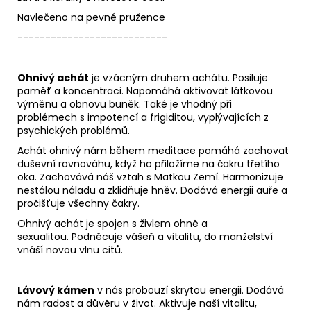
Navlečeno na pevné pružence
---------------------------
Ohnivý achát
je vzácným druhem achátu. Posiluje
paměť a koncentraci. Napomáhá aktivovat látkovou
výměnu a obnovu buněk. Také je vhodný při
problémech s impotencí a frigiditou, vyplývajících z
psychických problémů.
Achát ohnivý nám během meditace pomáhá zachovat
duševní rovnováhu, když ho přiložíme na čakru třetího
oka. Zachovává náš vztah s Matkou Zemí. Harmonizuje
nestálou náladu a zklidňuje hněv. Dodává energii auře a
pročišťuje všechny čakry.
Ohnivý achát je spojen s živlem ohně a
sexualitou. Podněcuje vášeň a vitalitu, do manželství
vnáší novou vlnu citů.
Lávový kámen
v nás probouzí skrytou energii. Dodává
nám radost a důvěru v život. Aktivuje naší vitalitu,