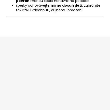
povrch
mohou šperk nenávratně poškodit
šperky uchovávejte
mimo dosah dětí
, zabráníte
tak riziku vdechnutí, či jinému ohrožení
Z
á
p
a
t
í