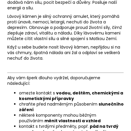
dodává nám sílu, pocit bezpečí a důvěry. Posiluje naší
energii a sílu.
Lávový kámen je silný ochranný amulet, který pomáhá
proti únavě, nemoci, letargii, nechuti do života a
depresím. Obnovuje a podporuje proud životní síly, čímž
zlepšuje zdraví, vitalitu a náladu. Díky lávovému kameni
můžete cítit vlastní sílu a silné spojení s Matkou Zemí.
Když u sebe budete nosit lávový kámen, nepřijdou si na
vás chmury, špatná nálada ani žal a odplaví se veškerá
nechuť do života.
Aby vám šperk dlouho vydržel, doporučujeme
následující:
omezte kontakt s
vodou, deštěm, chemickými a
kosmetickými přípravky
chraňte před nadměrným působením
slunečního
záření
některé komponenty mohou běžným
používáním
měnit vlastnosti a vzhled
kontakt s tvrdými předměty, popř.
pád na tvrdý