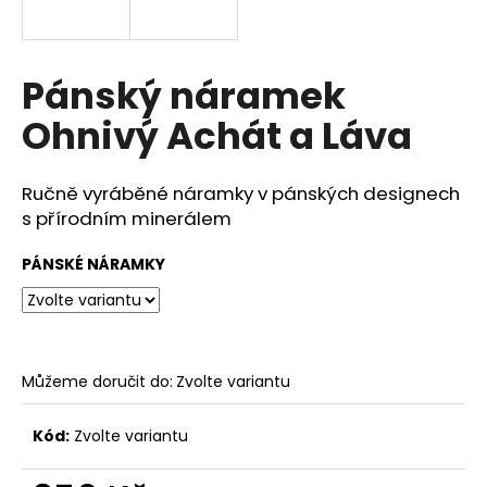
a
j
í
Pánský náramek
t
Ohnivý Achát a Láva
?
Ručně vyráběné náramky v
pánských designech
s přírodním minerálem
HLEDAT
PÁNSKÉ NÁRAMKY
D
o
Můžeme doručit do:
Zvolte variantu
p
o
Kód:
Zvolte variantu
r
u