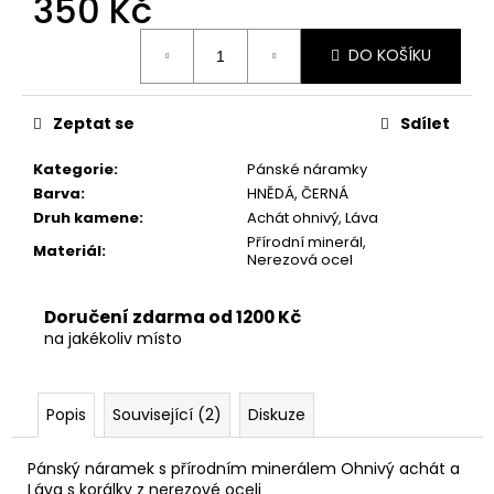
350 Kč
č
u
Měrná
j
DO KOŠÍKU
cena:
e
m
e
Zeptat se
Sdílet
Kategorie
:
Pánské náramky
Barva
:
HNĚDÁ, ČERNÁ
Druh kamene
:
Achát ohnivý, Láva
Přírodní minerál,
Materiál
:
Nerezová ocel
Doručení zdarma od 1200 Kč
na jakékoliv místo
Popis
Související (2)
Diskuze
Pánský náramek s přírodním minerálem Ohnivý achát a
Láva s korálky z nerezové oceli