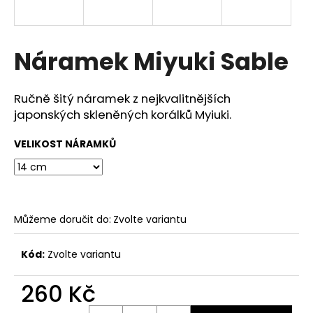
a
j
í
Náramek Miyuki Sable
t
?
Ručně šitý náramek z nejkvalitnějších
japonských skleněných korálků Myiuki.
VELIKOST NÁRAMKŮ
HLEDAT
Můžeme doručit do:
Zvolte variantu
D
o
p
Kód:
Zvolte variantu
o
r
260 Kč
u
Měrná