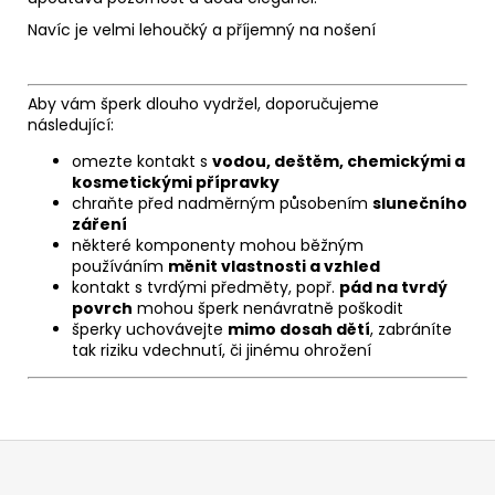
Navíc je velmi lehoučký a příjemný na nošení
Aby vám šperk dlouho vydržel, doporučujeme
následující:
omezte kontakt s
vodou, deštěm, chemickými a
kosmetickými přípravky
chraňte před nadměrným působením
slunečního
záření
některé komponenty mohou běžným
používáním
měnit vlastnosti a vzhled
kontakt s tvrdými předměty, popř.
pád na tvrdý
povrch
mohou šperk nenávratně poškodit
šperky uchovávejte
mimo dosah dětí
, zabráníte
tak riziku vdechnutí, či jinému ohrožení
Z
á