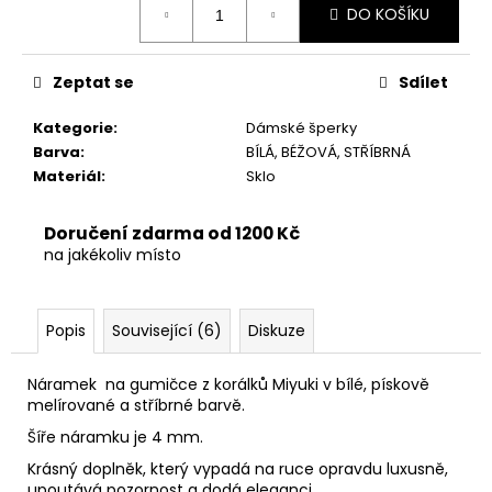
č
DO KOŠÍKU
cena:
u
j
e
Zeptat se
Sdílet
m
e
Kategorie
:
Dámské šperky
Barva
:
BÍLÁ, BÉŽOVÁ, STŘÍBRNÁ
Materiál
:
Sklo
Doručení zdarma od 1200 Kč
na jakékoliv místo
Popis
Související (6)
Diskuze
Náramek na gumičce z korálků Miyuki v bílé, pískově
melírované a stříbrné barvě.
Šíře náramku je 4 mm.
Krásný doplněk, který vypadá na ruce opravdu luxusně,
upoutává pozornost a dodá eleganci.