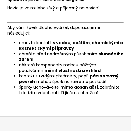
Navíc je velmi lehoučký a příjemný na nošení
Aby vám šperk dlouho vydržel, doporučujeme
následující:
omezte kontakt s
vodou, deštěm, chemickými a
kosmetickými přípravky
chraňte před nadměrným působením
slunečního
záření
některé komponenty mohou běžným
používáním
měnit vlastnosti a vzhled
kontakt s tvrdými předměty, popř.
pád na tvrdý
povrch
mohou šperk nenávratně poškodit
šperky uchovávejte
mimo dosah dětí
, zabráníte
tak riziku vdechnutí, či jinému ohrožení
Z
á