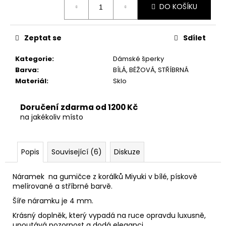
č
DO KOŠÍKU
cena:
u
j
e
Zeptat se
Sdílet
m
e
Kategorie
:
Dámské šperky
Barva
:
BÍLÁ, BÉŽOVÁ, STŘÍBRNÁ
Materiál
:
Sklo
Doručení zdarma od 1200 Kč
na jakékoliv místo
Popis
Související (6)
Diskuze
Náramek na gumičce z korálků Miyuki v bílé, pískově
melírované a stříbrné barvě.
Šíře náramku je 4 mm.
Krásný doplněk, který vypadá na ruce opravdu luxusně,
upoutává pozornost a dodá eleganci.