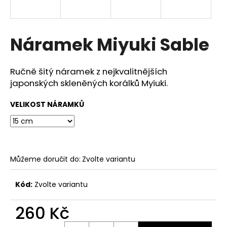
a
j
í
Náramek Miyuki Sable
t
?
Ručně šitý náramek z nejkvalitnějších
japonských skleněných korálků Myiuki.
VELIKOST NÁRAMKŮ
HLEDAT
Můžeme doručit do:
Zvolte variantu
D
o
p
Kód:
Zvolte variantu
o
r
260 Kč
u
Měrná