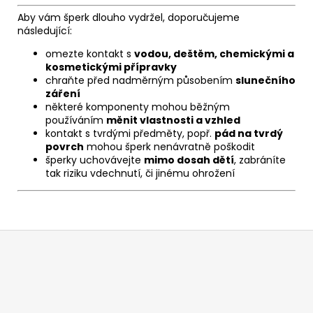
Aby vám šperk dlouho vydržel, doporučujeme
následující:
omezte kontakt s
vodou, deštěm, chemickými a
kosmetickými přípravky
chraňte před nadměrným působením
slunečního
záření
některé komponenty mohou běžným
používáním
měnit vlastnosti a vzhled
kontakt s tvrdými předměty, popř.
pád na tvrdý
povrch
mohou šperk nenávratně poškodit
šperky uchovávejte
mimo dosah dětí
, zabráníte
tak riziku vdechnutí, či jinému ohrožení
Z
á
p
a
t