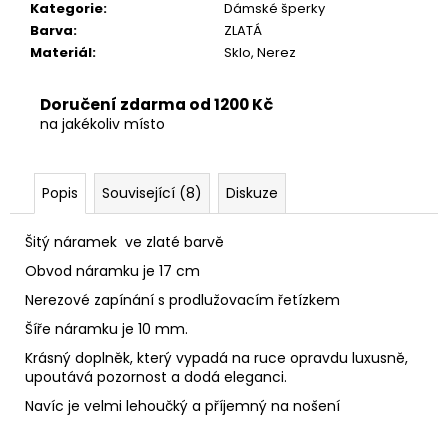
č
Kategorie
:
Dámské šperky
u
Barva
:
ZLATÁ
j
Materiál
:
Sklo, Nerez
e
m
Doručení zdarma od 1200 Kč
e
na jakékoliv místo
Popis
Související (8)
Diskuze
Šitý náramek ve zlaté barvě
Obvod náramku je 17 cm
Nerezové zapínání s prodlužovacím řetízkem
Šíře náramku je 10 mm.
Krásný doplněk, který vypadá na ruce opravdu luxusně,
upoutává pozornost a dodá eleganci.
Navíc je velmi lehoučký a příjemný na nošení