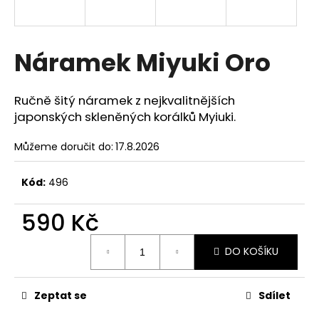
a
j
í
Náramek Miyuki Oro
t
?
Ručně šitý náramek z nejkvalitnějších
japonských skleněných korálků Myiuki.
Můžeme doručit do:
17.8.2026
HLEDAT
Kód:
496
590 Kč
D
Měrná
o
DO KOŠÍKU
cena:
p
o
r
Zeptat se
Sdílet
u