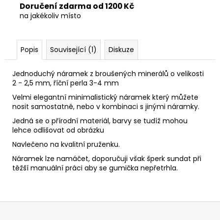
Doručení zdarma od 1200 Kč
na jakékoliv místo
Popis
Související (1)
Diskuze
Jednoduchý náramek z broušených minerálů o velikosti
2 - 2,5 mm, říční perla 3-4 mm
Velmi elegantní minimalistický náramek který můžete
nosit samostatně, nebo v kombinaci s jinými náramky.
Jedná se o přírodní materiál, barvy se tudíž mohou
lehce odlišovat od obrázku
Navlečeno na kvalitní pruženku.
Náramek lze namáčet, doporučuji však šperk sundat při
těžší manuální práci aby se gumička nepřetrhla.
Z