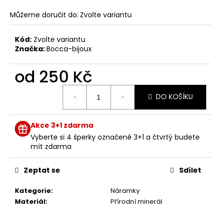
č
u
Můžeme doručit do:
Zvolte variantu
j
e
Kód:
Zvolte variantu
m
Značka:
Bocca-bijoux
e
od
250 Kč
Měrná
DO KOŠÍKU
cena:
Akce 3+1 zdarma
Vyberte si 4 šperky označené 3+1 a čtvrtý budete
mít zdarma
Zeptat se
Sdílet
Kategorie
:
Náramky
Materiál
:
Přírodní minerál