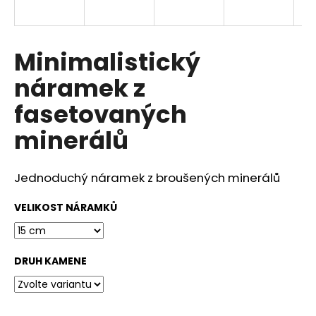
a
j
í
Minimalistický
t
náramek z
?
fasetovaných
minerálů
HLEDAT
Jednoduchý náramek z broušených minerálů
VELIKOST NÁRAMKŮ
D
o
p
DRUH KAMENE
o
r
u