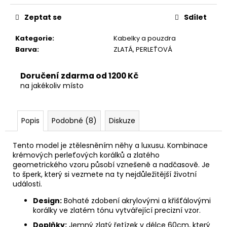
č
u
Zeptat se
Sdílet
j
e
Kategorie
:
Kabelky a pouzdra
m
Barva
:
ZLATÁ, PERLEŤOVÁ
e
Doručení zdarma od 1200 Kč
na jakékoliv místo
Popis
Podobné (8)
Diskuze
Tento model je ztělesněním něhy a luxusu. Kombinace
krémových perleťových korálků a zlatého
geometrického vzoru působí vznešeně a nadčasově. Je
to šperk, který si vezmete na ty nejdůležitější životní
události.
Design:
Bohaté zdobení akrylovými a křišťálovými
korálky ve zlatém tónu vytvářející precizní vzor.
Doplňky:
Jemný zlatý řetízek v délce 60cm, který