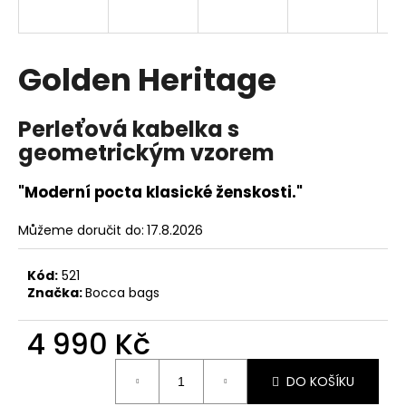
a
j
í
Golden Heritage
t
?
Perleťová kabelka s
geometrickým vzorem
"Moderní pocta klasické ženskosti."
HLEDAT
Můžeme doručit do:
17.8.2026
Kód:
521
D
Značka:
Bocca bags
o
p
4 990 Kč
o
r
Měrná
DO KOŠÍKU
cena:
u