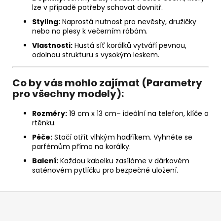
lze v případě potřeby schovat dovnitř.
Styling:
Naprostá nutnost pro nevěsty, družičky
nebo na plesy k večerním róbám.
Vlastnosti:
Hustá síť korálků vytváří pevnou,
odolnou strukturu s vysokým leskem.
Co by vás mohlo zajímat (Parametry
pro všechny modely):
Rozměry:
19 cm x 13 cm– ideální na telefon, klíče a
rtěnku.
Péče:
Stačí otřít vlhkým hadříkem. Vyhněte se
parfémům přímo na korálky.
Balení:
Každou kabelku zasíláme v dárkovém
saténovém pytlíčku pro bezpečné uložení.
Z
á